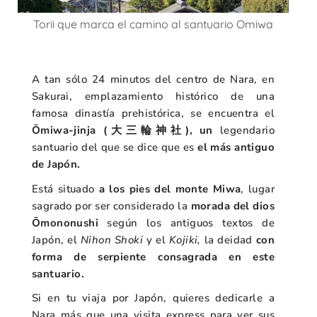
Torii que marca el camino al santuario Omiwa
A tan sólo 24 minutos del centro de Nara, en
Sakurai, emplazamiento histórico de una
famosa dinastía prehistórica, se encuentra el
Ōmiwa-jinja (大三輪神社), un
legendario
santuario del que se dice que es
el más antiguo
de Japón.
Está situado
a los pies del monte Miwa
, lugar
sagrado por ser considerado la
morada del dios
Ōmononushi
según los antiguos textos de
Japón, el
Nihon Shoki
y el
Kojiki,
la deidad
con
forma de serpiente consagrada en este
santuario.
Si en tu viaja por Japón, quieres dedicarle a
Nara más que una visita express para ver sus