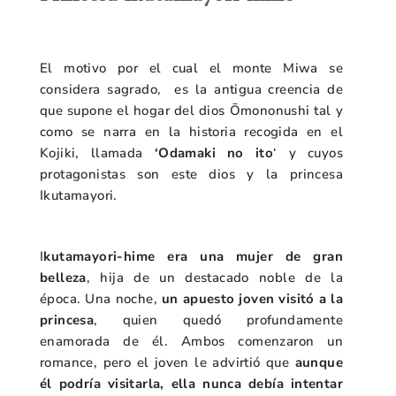
El motivo por el cual el monte Miwa se
considera sagrado, es la antigua creencia de
que supone el hogar del dios
Ōmononushi tal y
como se narra en la historia recogida en
el
Kojiki, llamada
‘Odamaki no it
o
‘ y cuyos
protagonistas son este dios y la princesa
Ikutamayori.
I
kutamayori-hime era una mujer de gran
belleza
, hija de un destacado noble de la
época. Una noche,
un apuesto joven visitó a la
princesa
, quien quedó profundamente
enamorada de él. Ambos comenzaron un
romance, pero el joven le advirtió que
aunque
él podría visitarla, ella nunca debía intentar