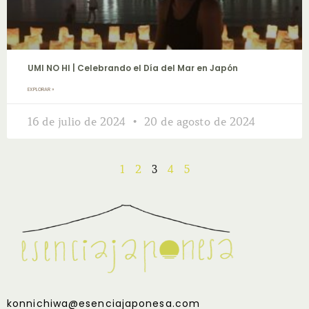
UMI NO HI | Celebrando el Día del Mar en Japón
EXPLORAR »
16 de julio de 2024
20 de agosto de 2024
1
2
3
4
5
konnichiwa@esenciajaponesa.com