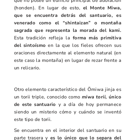
que no posee un edificio principal de adoración
(honden). En lugar de esto,
el Monte Miwa,
que se encuentra detrás del santuario, es
venerado como el “shintaizan” o montaña
sagrada que representa la morada del kami.
Esta tradición refleja la
forma más primitiva
del sintoísmo
en la que l
os fieles ofrecen sus
oraciones directamente al elemento natural (en
este caso la montaña) en lugar de rezar frente a
un relicario.
Otro elemento característico del Ōmiwa jinja es
un torii triple, conocido como
miwa torii,
único
de este santuario
y a día de hoy permanece
siendo un misterio cómo y cuándo se inventó
este tipo de torii.
Se encuentra en el interior del santuario en su
parte trasera y
es lo único que lo separa del