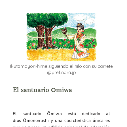
Ikutamayori-hime siguiendo el hilo con su carrete
@pref.nara.jp
El santuario Ōmiwa
El santuario Ōmiwa está dedicado al
dios
Ōmononushi y
una característica única es