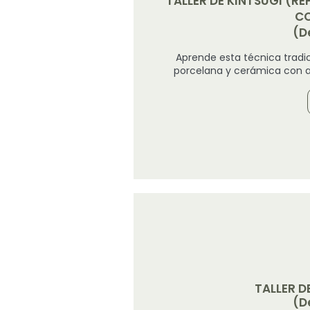
TALLER DE KINTSUGI (R
CO
(D
Aprende esta técnica tradi
porcelana y cerámica con au
TALLER 
(D