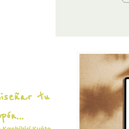
iseñar tu
ón...