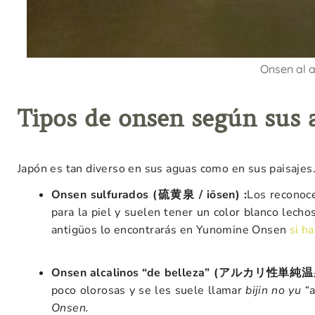
Onsen al a
Tipos de onsen según sus 
Japón es tan diverso en sus aguas como en sus paisajes
Onsen sulfurados (
硫黄泉 / iōsen) :
Los reconoce
para la piel y suelen tener un color blanco lech
antigüos lo encontrarás en Yunomine Onsen
si h
Onsen alcalinos “de belleza” (アルカリ性単純温
poco olorosas y se les suele llamar
bijin no yu “
a
Onsen.