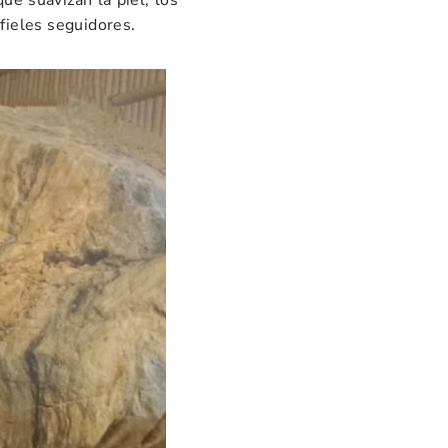
e suavizan la piel, los
 fieles seguidores.